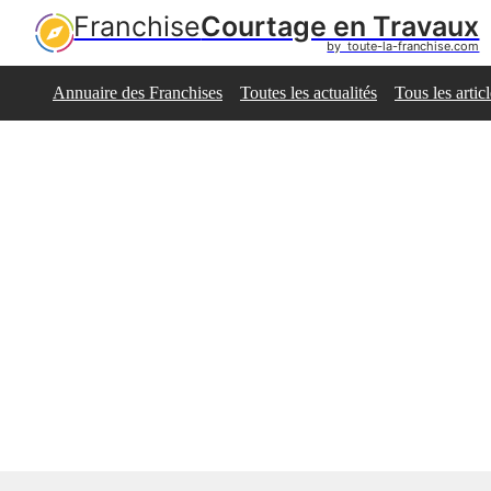
Franchise
Courtage en Travaux
by  toute-la-franchise.com
Annuaire des Franchises
Toutes les actualités
Tous les artic