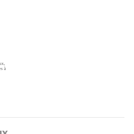
ux,
es à
ux